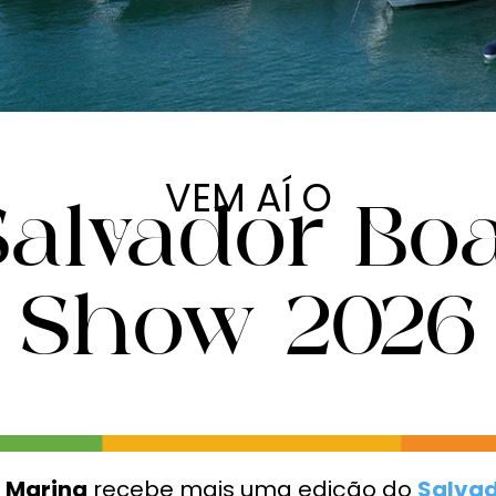
VEM AÍ O
Salvador Boa
Show 2026
 Marina
recebe mais uma edição do
Salvad