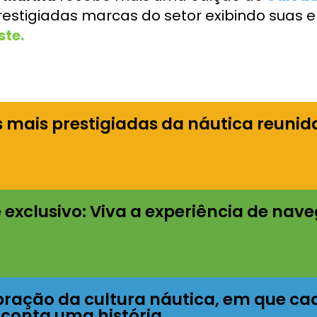
restigiadas marcas do setor exibindo suas
ste.
 mais prestigiadas da náutica reunid
 exclusivo: Viva a experiência de nav
ração da cultura náutica, em que cad
 conta uma história.