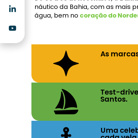
náutico da Bahia, com as mais p
água, bem no
coração do Norde
As marcas
Test-drive
Santos.
Uma celeb
cada vela