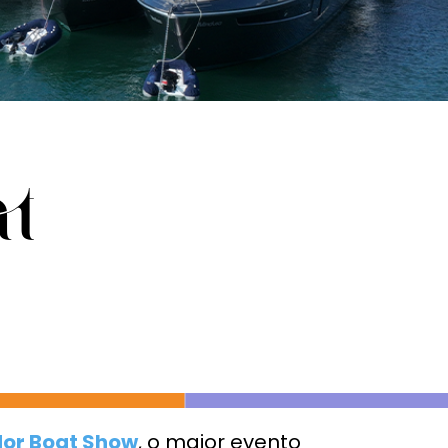
t
or Boat Show
, o maior evento