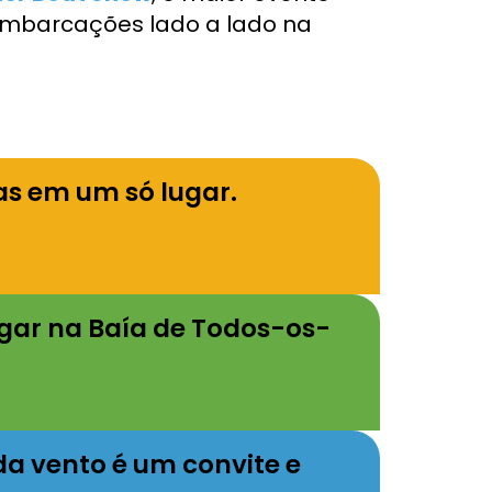
 embarcações lado a lado na
as em um só lugar.
egar na Baía de Todos-os-
a vento é um convite e