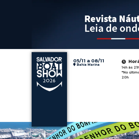
05/11 a 08/11
Hor
Bahia Marina
14h às 21
*No últim
20h