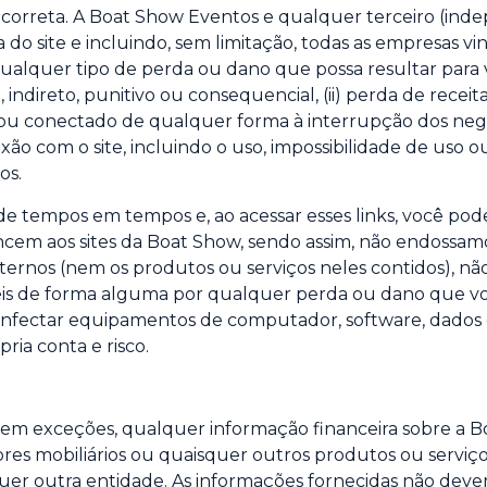
ma correta. A Boat Show Eventos e qualquer terceiro (i
o site e incluindo, sem limitação, todas as empresas v
ualquer tipo de perda ou dano que possa resultar para v
 indireto, punitivo ou consequencial, (ii) perda de receit
e ou conectado de qualquer forma à interrupção dos negóc
ão com o site, incluindo o uso, impossibilidade de uso o
os.
 de tempos em tempos e, ao acessar esses links, você pode 
encem aos sites da Boat Show, sendo assim, não endoss
ternos (nem os produtos ou serviços neles contidos), nã
is de forma alguma por qualquer perda ou dano que você 
 infectar equipamentos de computador, software, dados o
pria conta e risco.
o, sem exceções, qualquer informação financeira sobre 
lores mobiliários ou quaisquer outros produtos ou serviço
er outra entidade. As informações fornecidas não deve