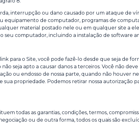
ágrafo 8.
da, interrupção ou dano causado por um ataque de víru
 seu equipamento de computador, programas de computad
qualquer material postado nele ou em qualquer site a 
 seu computador, incluindo a instalação de software a
nk para o Site, você pode fazê-lo desde que seja de form
 não seja apto a causar danos a terceiros. Você não dev
ovação ou endosso de nossa parte, quando não houver n
de sua propriedade. Podemos retirar nossa autorização p
ituem todas as garantias, condições, termos, compromisso
 negociação ou de outra forma, todos os quais são excluí