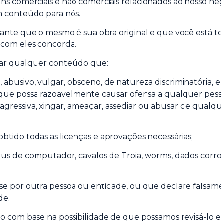
 fins comerciais e não comerciais relacionados ao nosso n
um conteúdo para nós.
nte que o mesmo é sua obra original e que você está tot
e com eles concorda.
ar qualquer conteúdo que:
al, abusivo, vulgar, obsceno, de natureza discriminatória
u que possa razoavelmente causar ofensa a qualquer pes
ressiva, xingar, ameaçar, assediar ou abusar de qualque
btido todas as licenças e aprovações necessárias;
rus de computador, cavalos de Troia, worms, dados corr
se por outra pessoa ou entidade, ou que declare falsa
de.
 com base na possibilidade de que possamos revisá-lo e