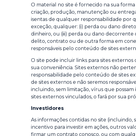
O material no site é fornecido na sua for
criação, produção, manutenção ou entrega d
isentas de qualquer responsabilidade por q
exceção, qualquer: (i) perda ou dano direto,
dinheiro, ou (iii) perda ou dano decorrent
delito, contrato ou de outra forma em conex
responsáveis pelo conteúdo de sites extern
O site pode incluir links para sites externos
sua conveniência. Sites externos não pert
responsabilidade pelo conteúdo de sites ex
de sites externos e não seremos responsáve
incluindo, sem limitação, vírus que possam
sites externos vinculados, o fará por sua pró
Investidores
As informações contidas no site (incluind
incentivo para investir em ações, outros va
firmar um contrato conosco, ou com qualqu