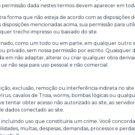
 da permissão dada nestes termos devem aparecer em todas
a forma que não esteja de acordo com as disposições de
s disposições mencionadas acima, sua permissão para util
quer trecho impresso ou baixado do site.
enado, como um todo ou em parte, em qualquer outro si
ou privado, sem nossa permissão por escrito. Quaisquer
a em não adaptar, alterar ou criar qualquer obra deriva
que não seja para uso pessoal e não comercial.
ição, exclusão, remoção ou interferência indireta no si
 vírus, cavalos de Troia, worms, bombas lógicas ou qualqu
ve tentar obter acesso não autorizado ao site, ao serv
e dados conectado ao site.
l, incluindo uso que constituiria um crime. Você concorda
bilidades, multas, despesas, demandas, processos e per