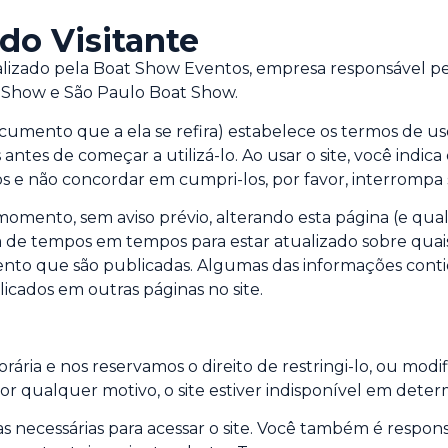
do Visitante
nalizado pela Boat Show Eventos, empresa responsável p
at Show e São Paulo Boat Show.
mento que a ela se refira) estabelece os termos de uso
antes de começar a utilizá-lo. Ao usar o site, você indi
mos e não concordar em cumpri-los, por favor, interromp
omento, sem aviso prévio, alterando esta página (e qual
 de tempos em tempos para estar atualizado sobre quai
omento que são publicadas. Algumas das informações co
icados em outras páginas no site.
rária e nos reservamos o direito de restringi-lo, ou modi
 por qualquer motivo, o site estiver indisponível em de
as necessárias para acessar o site. Você também é respon